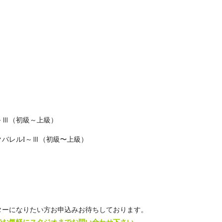
）
～Ⅲ（初級～上級）
バレルI～Ⅲ（初級〜上級）
ターになりたい方お申込みお待ちしております。