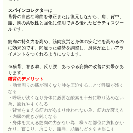
スパインコレクター
は
背骨の自然な湾曲を修正または復元しながら、肩、背中、
腰、脚の柔軟性と強化に使用できる優れたピラティスツー
ルです。
筋肉の持久力を高め、筋肉疲労と身体の安定性を高めるの
に効果的です。間違った姿勢を調整し、身体が正しいアラ
イメントをつくれるようになります。
※猫背、巻き肩、反り腰 あらゆる姿勢の改善に効果があ
ります。
猫背のデメリット
・肋骨周りの筋が固くなり肺を圧迫することで呼吸が浅く
なる
・呼吸が浅くなり身体に必要な酸素を十分に取り込めない
為、疲れやすくなる
・背骨を支える筋肉があまり使われない為、筋肉が衰える
・内臓の働きが鈍くなる
・身体を支える筋肉の力がない為、様々な部位に負担がか
かり、首こり、肩こり、腰痛、頭痛などを引き起こす